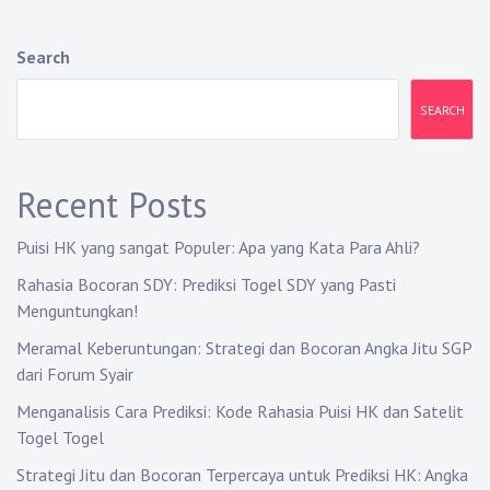
Search
SEARCH
Recent Posts
Puisi HK yang sangat Populer: Apa yang Kata Para Ahli?
Rahasia Bocoran SDY: Prediksi Togel SDY yang Pasti
Menguntungkan!
Meramal Keberuntungan: Strategi dan Bocoran Angka Jitu SGP
dari Forum Syair
Menganalisis Cara Prediksi: Kode Rahasia Puisi HK dan Satelit
Togel Togel
Strategi Jitu dan Bocoran Terpercaya untuk Prediksi HK: Angka