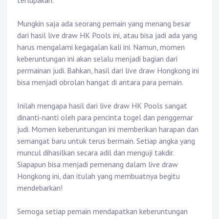
terlupakan.
Mungkin saja ada seorang pemain yang menang besar
dari hasil live draw HK Pools ini, atau bisa jadi ada yang
harus mengalami kegagalan kali ini. Namun, momen
keberuntungan ini akan selalu menjadi bagian dari
permainan judi. Bahkan, hasil dari live draw Hongkong ini
bisa menjadi obrolan hangat di antara para pemain.
Inilah mengapa hasil dari live draw HK Pools sangat
dinanti-nanti oleh para pencinta togel dan penggemar
judi. Momen keberuntungan ini memberikan harapan dan
semangat baru untuk terus bermain. Setiap angka yang
muncul dihasilkan secara adil dan menguji takdir.
Siapapun bisa menjadi pemenang dalam live draw
Hongkong ini, dan itulah yang membuatnya begitu
mendebarkan!
Semoga setiap pemain mendapatkan keberuntungan