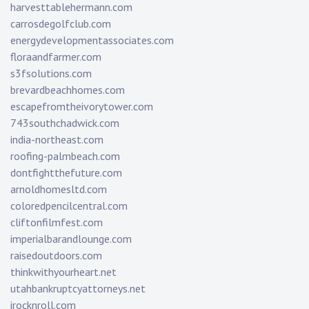
harvesttablehermann.com
carrosdegolfclub.com
energydevelopmentassociates.com
floraandfarmer.com
s3fsolutions.com
brevardbeachhomes.com
escapefromtheivorytower.com
743southchadwick.com
india-northeast.com
roofing-palmbeach.com
dontfightthefuture.com
arnoldhomesltd.com
coloredpencilcentral.com
cliftonfilmfest.com
imperialbarandlounge.com
raisedoutdoors.com
thinkwithyourheart.net
utahbankruptcyattorneys.net
irocknroll.com