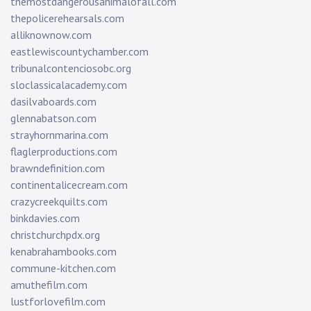
themostdangerousanimalofall.com
thepolicerehearsals.com
alliknownow.com
eastlewiscountychamber.com
tribunalcontenciosobc.org
sloclassicalacademy.com
dasilvaboards.com
glennabatson.com
strayhornmarina.com
flaglerproductions.com
brawndefinition.com
continentalicecream.com
crazycreekquilts.com
binkdavies.com
christchurchpdx.org
kenabrahambooks.com
commune-kitchen.com
amuthefilm.com
lustforlovefilm.com