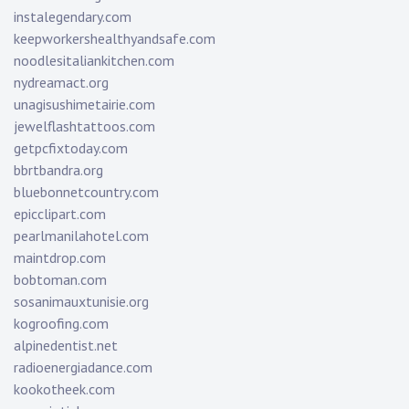
instalegendary.com
keepworkershealthyandsafe.com
noodlesitaliankitchen.com
nydreamact.org
unagisushimetairie.com
jewelflashtattoos.com
getpcfixtoday.com
bbrtbandra.org
bluebonnetcountry.com
epicclipart.com
pearlmanilahotel.com
maintdrop.com
bobtoman.com
sosanimauxtunisie.org
kogroofing.com
alpinedentist.net
radioenergiadance.com
kookotheek.com