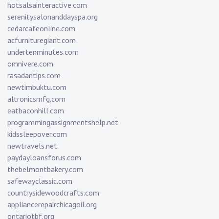
hotsalsainteractive.com
serenitysalonanddayspa.org
cedarcafeonline.com
acfurnituregiant.com
undertenminutes.com
omnivere.com
rasadantips.com
newtimbuktu.com
altronicsmfg.com
eatbaconhill.com
programmingassignmentshelp.net
kidssleepover.com
newtravels.net
paydayloansforus.com
thebelmontbakery.com
safewayclassic.com
countrysidewoodcrafts.com
appliancerepairchicagoil.org
ontariotbf.org