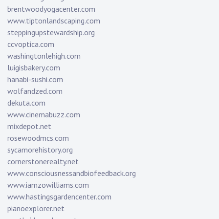
brentwoodyogacenter.com
www.tiptonlandscaping.com
steppingupstewardship.org
ccvoptica.com
washingtonlehigh.com
luigisbakery.com
hanabi-sushi.com
wolfandzed.com
dekuta.com
www.cinemabuzz.com
mixdepot.net
rosewoodmcs.com
sycamorehistory.org
cornerstonerealty.net
www.consciousnessandbiofeedback.org
www.iamzowilliams.com
www.hastingsgardencenter.com
pianoexplorer.net