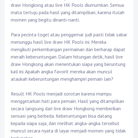
draw Hongkong atau live HK Pools diumumkan. Semua
mata tertuju pada hasil yang ditampilkan, karena itulah
momen yang begitu dinanti-nanti.
Para pecinta togel atau penggemar judi pasti tidak sabar
menunggu hasil live draw HK Pools ini. Mereka
mengikuti perkembangan permainan dan berharap dapat
meraih keberuntungan. Dalam hitungan detik, hasil live
draw Hongkong akan menentukan siapa yang beruntung
kali ini. Apakah angka favorit mereka akan muncul
ataukah keberuntungan menghampiri pemain lain?
Result HK Pools menjadi sorotan karena mampu
menggetarkan hati para pemain. Hasil yang ditampilkan
secara langsung dari live draw Hongkong memberikan
sensasi yang berbeda. Keberuntungan bisa datang
kepada siapa saja, dan melihat angka-angka tersebut
muncul secara nyata di layar menjadi momen yang tidak