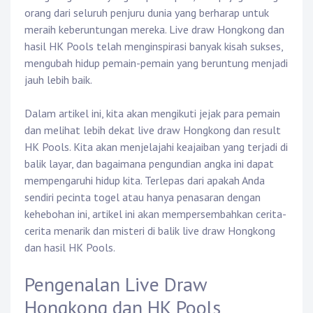
orang dari seluruh penjuru dunia yang berharap untuk
meraih keberuntungan mereka. Live draw Hongkong dan
hasil HK Pools telah menginspirasi banyak kisah sukses,
mengubah hidup pemain-pemain yang beruntung menjadi
jauh lebih baik.
Dalam artikel ini, kita akan mengikuti jejak para pemain
dan melihat lebih dekat live draw Hongkong dan result
HK Pools. Kita akan menjelajahi keajaiban yang terjadi di
balik layar, dan bagaimana pengundian angka ini dapat
mempengaruhi hidup kita. Terlepas dari apakah Anda
sendiri pecinta togel atau hanya penasaran dengan
kehebohan ini, artikel ini akan mempersembahkan cerita-
cerita menarik dan misteri di balik live draw Hongkong
dan hasil HK Pools.
Pengenalan Live Draw
Hongkong dan HK Pools