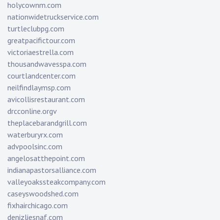
holycownm.com
nationwidetruckservice.com
turtleclubpg.com
greatpacifictour.com
victoriaestrella.com
thousandwavesspa.com
courtlandcenter.com
neilfindlaymsp.com
avicollisrestaurant.com
drcconline.org
v
theplacebarandgrill.com
waterburyrx.com
advpoolsinc.com
angelosatthepoint.com
indianapastorsalliance.com
valleyoakssteakcompany.com
caseyswoodshed.com
fixhairchicago.com
denizliesnaf.com