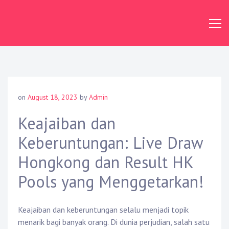
Skip
to
content
on
August 18, 2023
by
Admin
Keajaiban dan
Keberuntungan: Live Draw
Hongkong dan Result HK
Pools yang Menggetarkan!
Keajaiban dan keberuntungan selalu menjadi topik
menarik bagi banyak orang. Di dunia perjudian, salah satu