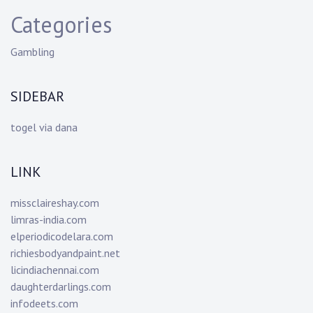
Categories
Gambling
SIDEBAR
togel via dana
LINK
missclaireshay.com
limras-india.com
elperiodicodelara.com
richiesbodyandpaint.net
licindiachennai.com
daughterdarlings.com
infodeets.com