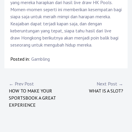
yang mereka harapkan dari hasil live draw HK Pools.
Momen-momen seperti ini memberikan kesempatan bagi
siapa saja untuk meraih mimpi dan harapan mereka.
Keajaiban dapat terjadi kapan saja, dan dengan
keberuntungan yang tepat, siapa tahu hasil dari live
draw Hongkong berikutnya akan menjadi poin balik bagi
seseorang untuk mengubah hidup mereka.
Posted in:
Gambling
Post
← Prev Post
Next Post →
HOW TO MAKE YOUR
WHAT IS A SLOT?
navigation
SPORTSBOOK A GREAT
EXPERIENCE