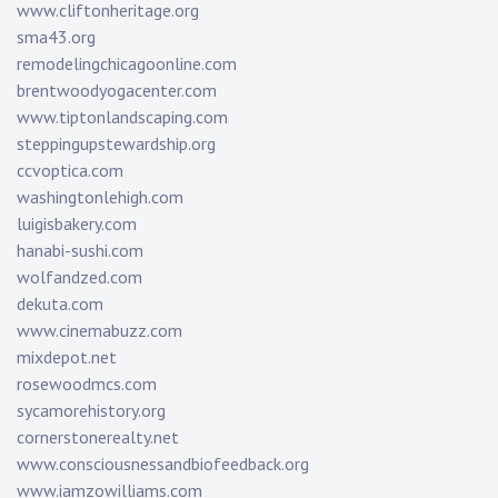
www.cliftonheritage.org
sma43.org
remodelingchicagoonline.com
brentwoodyogacenter.com
www.tiptonlandscaping.com
steppingupstewardship.org
ccvoptica.com
washingtonlehigh.com
luigisbakery.com
hanabi-sushi.com
wolfandzed.com
dekuta.com
www.cinemabuzz.com
mixdepot.net
rosewoodmcs.com
sycamorehistory.org
cornerstonerealty.net
www.consciousnessandbiofeedback.org
www.iamzowilliams.com