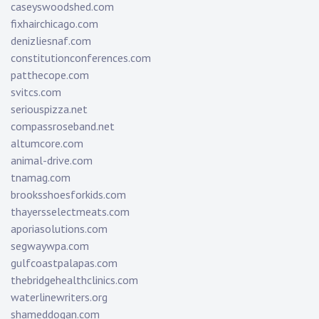
caseyswoodshed.com
fixhairchicago.com
denizliesnaf.com
constitutionconferences.com
patthecope.com
svitcs.com
seriouspizza.net
compassroseband.net
altumcore.com
animal-drive.com
tnamag.com
brooksshoesforkids.com
thayersselectmeats.com
aporiasolutions.com
segwaywpa.com
gulfcoastpalapas.com
thebridgehealthclinics.com
waterlinewriters.org
shameddogan.com