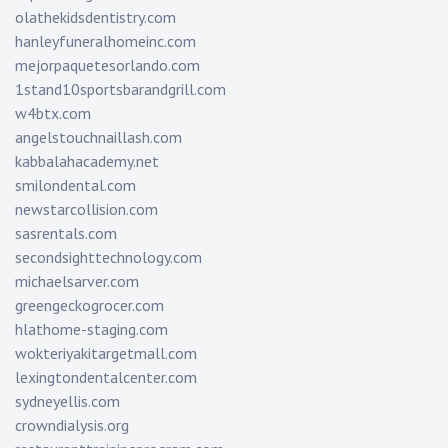
olathekidsdentistry.com
hanleyfuneralhomeinc.com
mejorpaquetesorlando.com
1stand10sportsbarandgrill.com
w4btx.com
angelstouchnaillash.com
kabbalahacademy.net
smilondental.com
newstarcollision.com
sasrentals.com
secondsighttechnology.com
michaelsarver.com
greengeckogrocer.com
hlathome-staging.com
wokteriyakitargetmall.com
lexingtondentalcenter.com
sydneyellis.com
crowndialysis.org