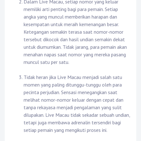
Dalam Live Macau, setiap nomor yang keluar
memiliki arti penting bagi para pemain. Setiap
angka yang muncul memberikan harapan dan
kesempatan untuk meraih kemenangan besar.
Ketegangan semakin terasa saat nomor-nomor
tersebut dikocok dan hasil undian semakin dekat
untuk diumumkan. Tidak jarang, para pemain akan
menahan napas saat nomor yang mereka pasang
muncul satu per satu.
Tidak heran jika Live Macau menjadi salah satu
momen yang paling ditunggu-tunggu oleh para
pecinta perjudian. Sensasi menegangkan saat
melihat nomor-nomor keluar dengan cepat dan
tanpa rekayasa menjadi pengalaman yang sulit
dilupakan. Live Macau tidak sekadar sebuah undian,
tetapi juga membawa adrenalin tersendiri bagi
setiap pemain yang mengikuti proses ini.