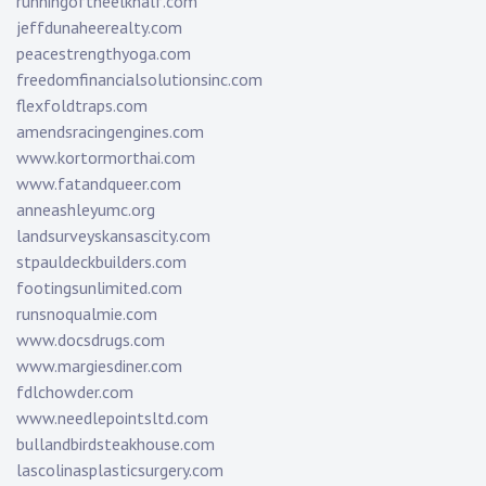
runningoftheelkhalf.com
jeffdunaheerealty.com
peacestrengthyoga.com
freedomfinancialsolutionsinc.com
flexfoldtraps.com
amendsracingengines.com
www.kortormorthai.com
www.fatandqueer.com
anneashleyumc.org
landsurveyskansascity.com
stpauldeckbuilders.com
footingsunlimited.com
runsnoqualmie.com
www.docsdrugs.com
www.margiesdiner.com
fdlchowder.com
www.needlepointsltd.com
bullandbirdsteakhouse.com
lascolinasplasticsurgery.com