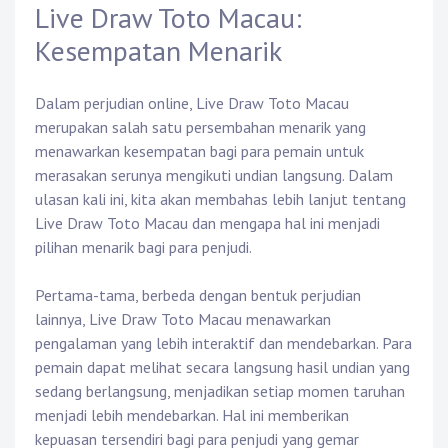
Live Draw Toto Macau:
Kesempatan Menarik
Dalam perjudian online, Live Draw Toto Macau
merupakan salah satu persembahan menarik yang
menawarkan kesempatan bagi para pemain untuk
merasakan serunya mengikuti undian langsung. Dalam
ulasan kali ini, kita akan membahas lebih lanjut tentang
Live Draw Toto Macau dan mengapa hal ini menjadi
pilihan menarik bagi para penjudi.
Pertama-tama, berbeda dengan bentuk perjudian
lainnya, Live Draw Toto Macau menawarkan
pengalaman yang lebih interaktif dan mendebarkan. Para
pemain dapat melihat secara langsung hasil undian yang
sedang berlangsung, menjadikan setiap momen taruhan
menjadi lebih mendebarkan. Hal ini memberikan
kepuasan tersendiri bagi para penjudi yang gemar