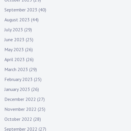
September 2023
(40)
August 2023
(44)
July 2023
(29)
June 2023
(25)
May 2023
(26)
April 2023
(26)
March 2023
(29)
February 2023
(25)
January 2023
(26)
December 2022
(27)
November 2022
(25)
October 2022
(28)
September 2022
(27)