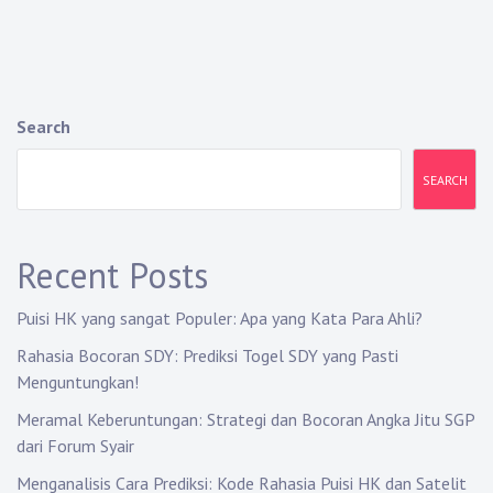
Search
SEARCH
Recent Posts
Puisi HK yang sangat Populer: Apa yang Kata Para Ahli?
Rahasia Bocoran SDY: Prediksi Togel SDY yang Pasti
Menguntungkan!
Meramal Keberuntungan: Strategi dan Bocoran Angka Jitu SGP
dari Forum Syair
Menganalisis Cara Prediksi: Kode Rahasia Puisi HK dan Satelit