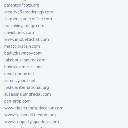
parentsoftots.org
creative3drenderings.com
farmerstradecoffee.com
logcabinyardage.com
davidboers.com
www.imobetachat.com
mattdickstein.com
badlydrawntoy.com
lakehoustonumc.com
habakkukmusic.com
nexttonone.net
serenityhbot.net
joshuainternational.org
susansnailandfacial.com
pen-prop.com
www.tigertrendsprinceton.com
www.fathers4freedom.org
www.topperlyngundogs.com